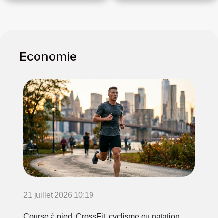
solo peut
d'occasion
revitaliser
chics pour
votre bien-être
bébés ?
?
Economie
21 juillet 2026 10:19
Course à pied, CrossFit, cyclisme ou natation,