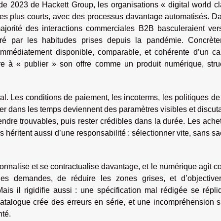
 2023 de Hackett Group, les organisations « digital world cl
cles plus courts, avec des processus davantage automatisés. D
ajorité des interactions commerciales B2B basculeraient ver
é par les habitudes prises depuis la pandémie. Concrète
 immédiatement disponible, comparable, et cohérente d’un ca
dre à « publier » son offre comme un produit numérique, stru
ial. Les conditions de paiement, les incoterms, les politiques d
vrer dans les temps deviennent des paramètres visibles et discut
rendre trouvables, puis rester crédibles dans la durée. Les ache
 héritent aussi d’une responsabilité : sélectionner vite, sans sac
ionnalise et se contractualise davantage, et le numérique agit
 les demandes, de réduire les zones grises, et d’objective
Mais il rigidifie aussi : une spécification mal rédigée se répl
talogue crée des erreurs en série, et une incompréhension s
nté.