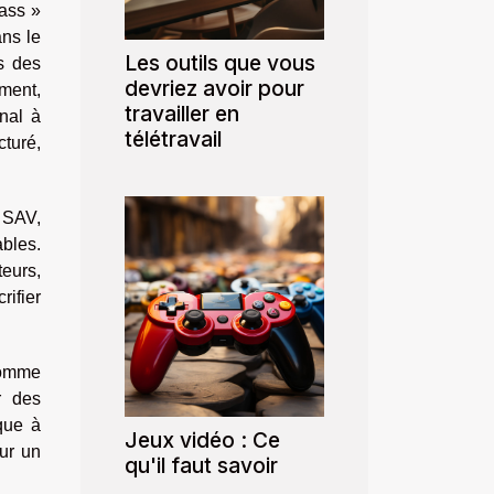
ass »
ans le
Les outils que vous
s des
devriez avoir pour
ment,
travailler en
nal à
télétravail
cturé,
e SAV,
ables.
teurs,
rifier
 comme
r des
ique à
Jeux vidéo : Ce
ur un
qu'il faut savoir