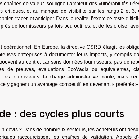
 chaînes de valeur, souligne l’ampleur des vulnérabilités liée
critiques, et au manque de visibilité sur les rangs 2 et 3. O
ier, tracer, et anticiper. Dans la réalité, l’exercice reste difficil
près de fournisseurs parfois peu outillés, et de les croiser av
 opérationnel. En Europe, la directive CSRD élargit les oblig
mbreuses entreprises à documenter leurs impacts, y compris d
rouvent au centre, car sans données fournisseurs, pas de rep
des de preuves, évaluations EcoVadis ou équivalentes, cl
ur les fournisseurs, la charge administrative monte, mais ceu
ence y gagnent un avantage compétitif, en devenant « préférés 
e : des cycles plus courts
 un devis ? Dans de nombreux secteurs, les acheteurs ont dés
ériques raccourcissent les chaînes de validation. Appels d’o