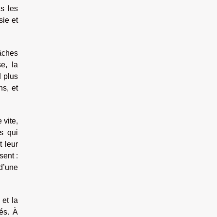
ns les
sie et
âches
e, la
d plus
ns, et
 vite,
s qui
t leur
sent :
 d’une
 et la
és. À