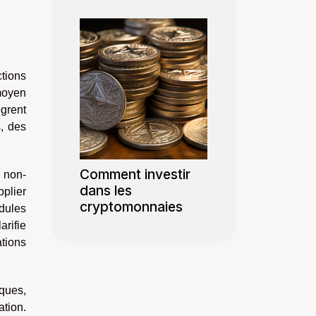
tions
moyen
ègrent
s, des
Comment investir
s non-
dans les
pplier
cryptomonnaies
dules
arifie
ations
iques,
ation.