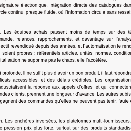
signature électronique, intégration directe des catalogues da
le continu, presque fluide, où l’information circule sans ressai
ler. Les équipes achats passent moins de temps sur des t
mande, relances, rapprochements, et davantage sur l’analys
bjectif revendiqué depuis des années, et l’automatisation le ren
oient propres : référentiels articles, unités, normes, conditio
talisation ne supprime pas le chaos, elle l’accélère.
 profonde. Il ne suffit plus d’avoir un bon produit, il faut répondre
cats accessibles, et des délais crédibles. Les organisation
ndustrialisent la réponse aux appels d’offres, et qui connecten
ndes clients, prennent une longueur d’avance. Les autres subis
es gagnent des commandes qu’elles ne peuvent pas tenir, faute
n. Les enchères inversées, les plateformes multi-fournisseurs,
pression prix plus forte, surtout sur des produits standardis