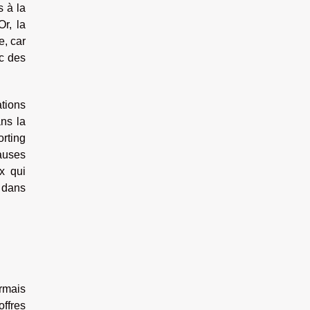
s à la
r, la
e, car
ec des
ations
ans la
orting
auses
x qui
» dans
ormais
ffres