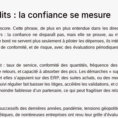
its : la confiance se mesure
 score. Cette phrase, de plus en plus entendue dans les direc
 : la confiance ne disparaît pas, mais elle se prouve, au 
e bord ne servent plus seulement à piloter les dépenses, ils int
de conformité, et de risque, avec des évaluations périodique
ent : taux de service, conformité des quantités, fréquence de
e retours, et capacité à absorber des pics. Les démarches « su
et elles s’appuient sur des ERP, des suites achats, ou des mo
vi régulier fait baisser les litiges, accélère les validations, et cl
 moindre faiblesse d’un partenaire, ce qui peut fragiliser des rel
successifs des dernières années, pandémie, tensions géopolit
iques, de nombreuses entreprises ont revu leur grille d’évalu