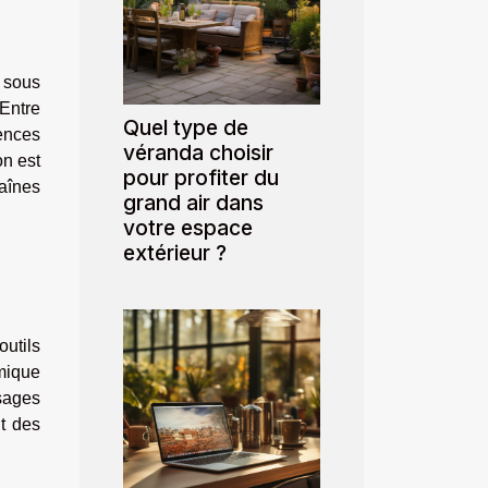
s sous
 Entre
Quel type de
ences
véranda choisir
on est
pour profiter du
aînes
grand air dans
votre espace
extérieur ?
outils
amique
sages
t des