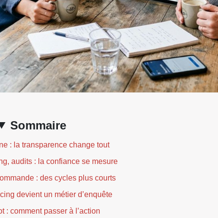
Sommaire
ne : la transparence change tout
g, audits : la confiance se mesure
commande : des cycles plus courts
cing devient un métier d’enquête
t : comment passer à l’action