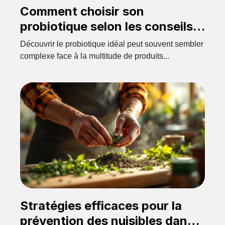
Comment choisir son
probiotique selon les conseils
d'un expert en pharmacie ?
Découvrir le probiotique idéal peut souvent sembler
complexe face à la multitude de produits...
Stratégies efficaces pour la
prévention des nuisibles dans