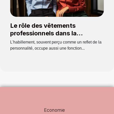
Le rôle des vêtements
professionnels dans la
promotion de l'égalité sur le
L'habillement, souvent perçu comme un reflet de la
lieu de travail
personnalité, occupe aussi une fonction...
Economie