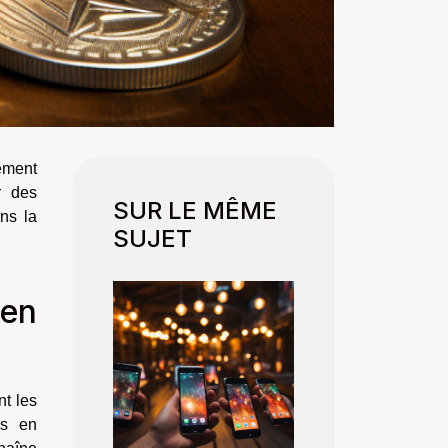
ement
r des
SUR LE MÊME
ns la
SUJET
 en
t les
ns en