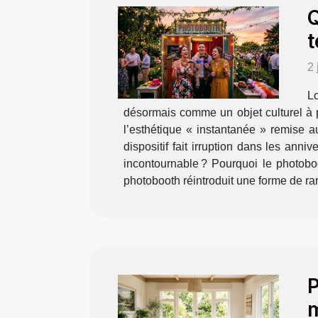
Q
t
2 
Lo
désormais comme un objet culturel à 
l’esthétique « instantanée » remise au
dispositif fait irruption dans les ann
incontournable ? Pourquoi le photobo
photobooth réintroduit une forme de rar
P
m