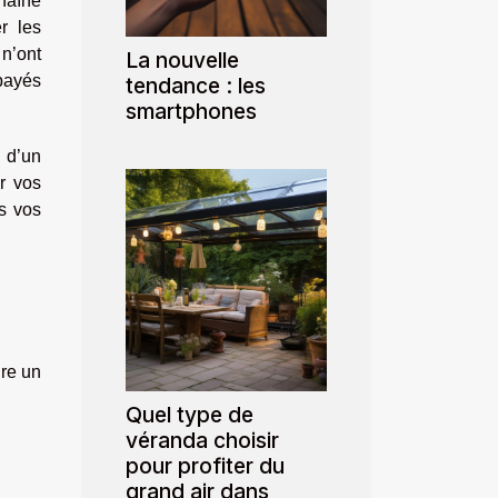
haîne
r les
 n’ont
La nouvelle
 payés
tendance : les
smartphones
i d’un
r vos
s vos
ire un
Quel type de
véranda choisir
pour profiter du
grand air dans