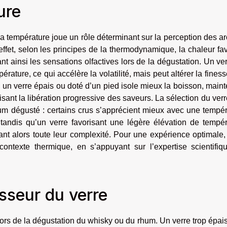
ure
a température joue un rôle déterminant sur la perception des 
effet, selon les principes de la thermodynamique, la chaleur fa
ant ainsi les sensations olfactives lors de la dégustation. Un ver
ature, ce qui accélère la volatilité, mais peut altérer la fines
e, un verre épais ou doté d’un pied isole mieux la boisson, main
sant la libération progressive des saveurs. La sélection du verr
um dégusté : certains crus s’apprécient mieux avec une tempér
 tandis qu’un verre favorisant une légère élévation de tempé
ant alors toute leur complexité. Pour une expérience optimale, 
contexte thermique, en s’appuyant sur l’expertise scientifiq
sseur du verre
lors de la dégustation du whisky ou du rhum. Un verre trop épai