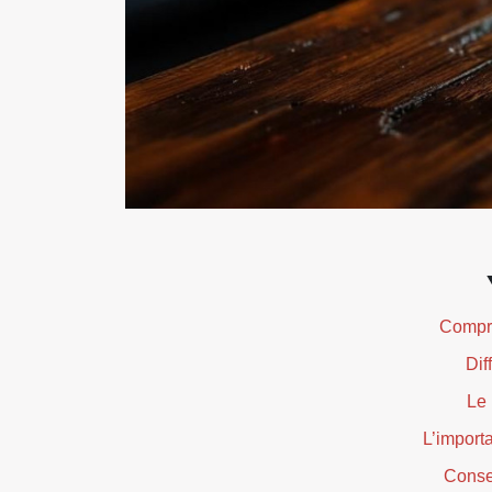
Compre
Dif
Le 
L’import
Consei