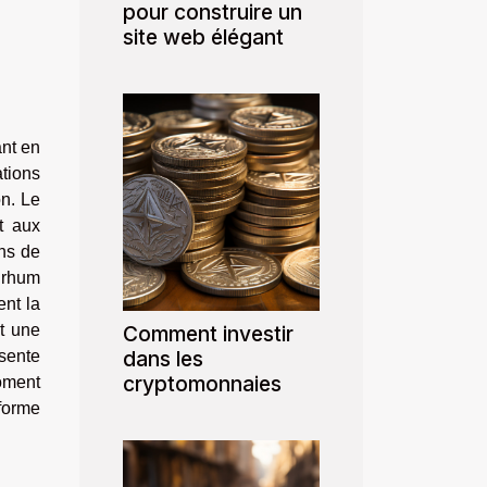
pour construire un
site web élégant
nt en
ations
on. Le
nt aux
ons de
 rhum
ent la
et une
Comment investir
dans les
ésente
cryptomonnaies
moment
sforme