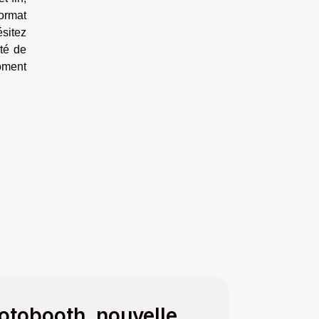
format
ésitez
ité de
moment
hotobooth, nouvelle