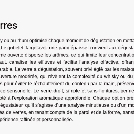
rres
sky ou au rhum optimise chaque moment de dégustation en metta
. Le gobelet, large avec une paroi épaisse, convient aux dégust
rme ouverte disperse les arômes, ce qui limite leur concentrati
t, canalise les effluves et facilite l'analyse olfactive, offra
able. Le verre à dégustation, souvent privilégié par les mais
ouverture modérée, qui révèlent la complexité du whisky ou du
és pour éviter le réchauffement du contenu par la main, préserv
ce sensorielle. Le verre droit, simple et sans fioritures, perm
apté à l'exploration aromatique approfondie. Chaque option pr
 dégustateur, qu’il s’agisse d’une analyse minutieuse ou d’un 
es de verres, en tenant compte de la paroi et de la forme, tran
érience raffinée et personnalisée.