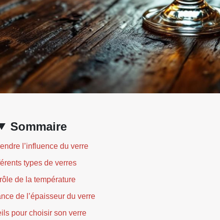
Sommaire
ndre l’influence du verre
férents types de verres
rôle de la température
ance de l’épaisseur du verre
ls pour choisir son verre