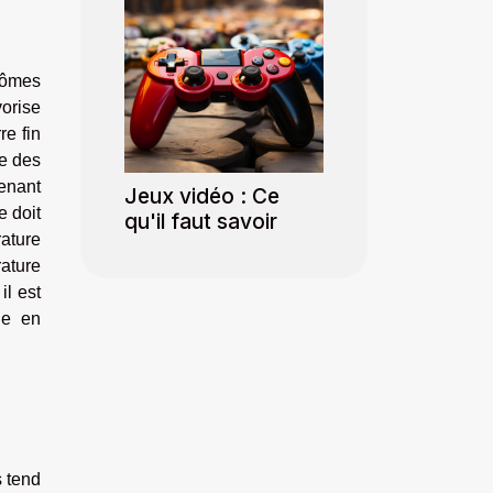
arômes
vorise
re fin
se des
tenant
Jeux vidéo : Ce
e doit
qu'il faut savoir
ature
rature
il est
ue en
s tend