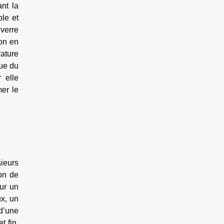
ant la
ble et
 verre
ion en
rature
que du
r elle
mer le
ieurs
ion de
our un
ux, un
d’une
t fin,