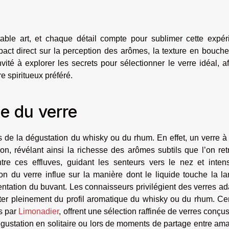
ble art, et chaque détail compte pour sublimer cette expér
act direct sur la perception des arômes, la texture en bouche
vité à explorer les secrets pour sélectionner le verre idéal, a
re spiritueux préféré.
e du verre
s de la dégustation du whisky ou du rhum. En effet, un verre à
on, révélant ainsi la richesse des arômes subtils que l’on re
re ces effluves, guidant les senteurs vers le nez et intensi
on du verre influe sur la manière dont le liquide touche la l
entation du buvant. Les connaisseurs privilégient des verres a
iter pleinement du profil aromatique du whisky ou du rhum. Ce
s par
Limonadier
, offrent une sélection raffinée de verres conçu
gustation en solitaire ou lors de moments de partage entre am