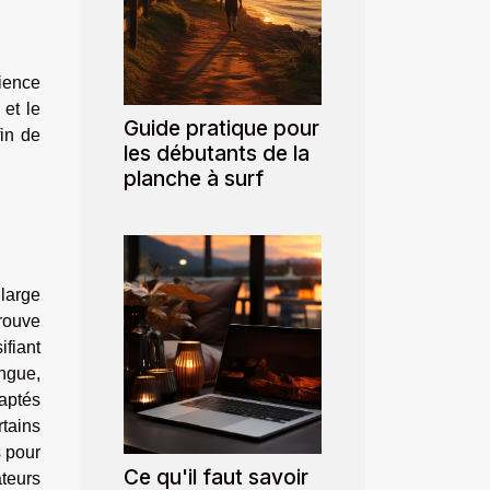
ience
 et le
Guide pratique pour
fin de
les débutants de la
planche à surf
 large
trouve
fiant
angue,
daptés
rtains
s pour
Ce qu'il faut savoir
ateurs