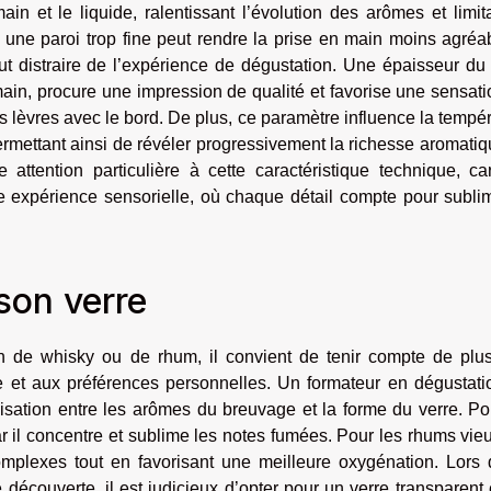
ain et le liquide, ralentissant l’évolution des arômes et limit
 une paroi trop fine peut rendre la prise en main moins agréa
ut distraire de l’expérience de dégustation. Une épaisseur du
 main, procure une impression de qualité et favorise une sensat
èvres avec le bord. De plus, ce paramètre influence la tempé
rmettant ainsi de révéler progressivement la richesse aromati
 attention particulière à cette caractéristique technique, ca
le expérience sensorielle, où chaque détail compte pour subli
son verre
on de whisky ou de rhum, il convient de tenir compte de plus
xte et aux préférences personnelles. Un formateur en dégustat
isation entre les arômes du breuvage et la forme du verre. P
ar il concentre et sublime les notes fumées. Pour les rhums vie
omplexes tout en favorisant une meilleure oxygénation. Lors 
écouverte, il est judicieux d’opter pour un verre transparent e