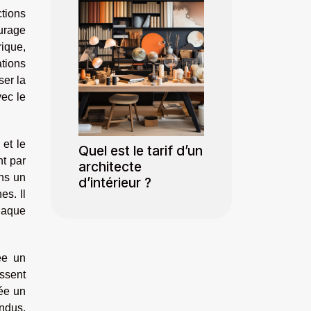
ctions
ourage
rique,
ations
ser la
vec le
 et le
Quel est le tarif d’un
nt par
architecte
ans un
d’intérieur ?
es. Il
chaque
ée un
issent
rée un
endus,