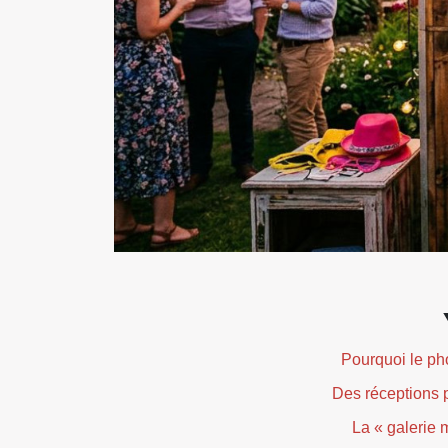
Pourquoi le ph
Des réceptions 
La « galerie 