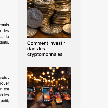
ormais
r des
par la
duits,
Comment investir
dans les
cryptomonnaies
reté :
 jouer
n est
où les
petit,