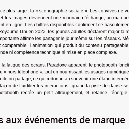
e plus large : la « scénographie sociale ». Les convives ne v
er, et les images deviennent une monnaie d’échange, un marqu
t en ligne. Les chiffres disponibles confirment ce basculemen
yaume-Uni en 2023, les jeunes adultes déclarent majoritair
importante affirme les partager le jour même sur les réseaux. M
t comparable : l’animation qui produit du contenu partageabl
emande ni compétence technique ni mise en place complexe.
 : la fatigue des écrans. Paradoxe apparent, le photobooth fonc
e « hors téléphone », tout en nourrissant les usages numériqu
suite on partage, ce qui redonne au souvenir une étape interméd
açon de fluidifier les interactions : quand la piste de danse se
otobooth recrée un petit attroupement, et relance l’énergie
es aux événements de marque