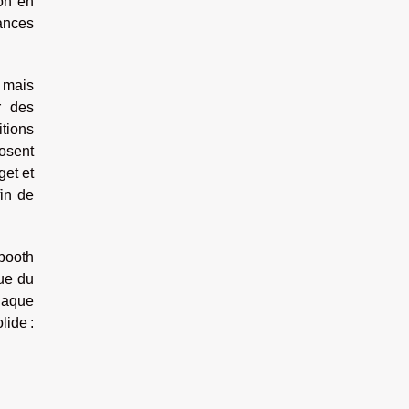
on en
iances
, mais
or des
itions
osent
get et
fin de
obooth
que du
haque
lide :