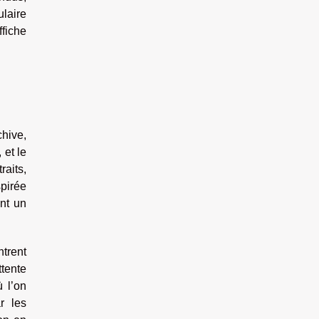
ulaire
ffiche
chive,
 et le
raits,
pirée
nt un
ntrent
ttente
 l’on
r les