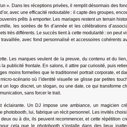
un ». Dans les réceptions privées, il remplit désormais des fon
d’or, avec une efficacité redoutable : il capte des groupes, enc
ouvenirs prêts à emporter. Les mariages restent un terrain histo
amille, les soirées de fin d’année et les célébrations d’associ
ets très différents. Le succès tient à cette modularité : on peut vi
us travaillée, avec fond personnalisé et accessoires cohérents a
ette. Les marques veulent de la preuve, du contenu et du lien,
ublicité frontale. En salons, il attire par curiosité, puis retie
ages moins formelles que le traditionnel portrait corporate, et d
icro-scénario où l’identité visuelle se glisse par petites touch
nt un logo discret, un slogan, ou une date, ce qui transforme 
unication, sans forcer le trait.
st éclairante. Un DJ impose une ambiance, un magicien cr
 photobooth, lui, fabrique un récit personnel. Les invités chois
à deux ou à dix, ils peuvent recommencer, et cette répétition c
i pour cela que le photobooth s’installe dans des lieux inatt