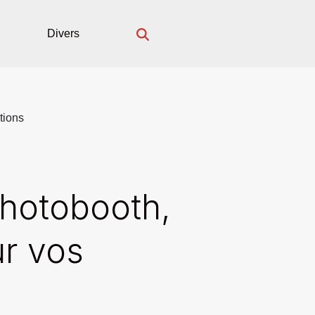
Divers
tions
photobooth,
r vos