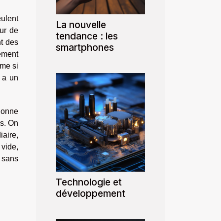
eulent
La nouvelle
eur de
tendance : les
t des
smartphones
ement
ême si
e a un
tionne
es. On
iaire,
 vide,
 sans
Technologie et
développement