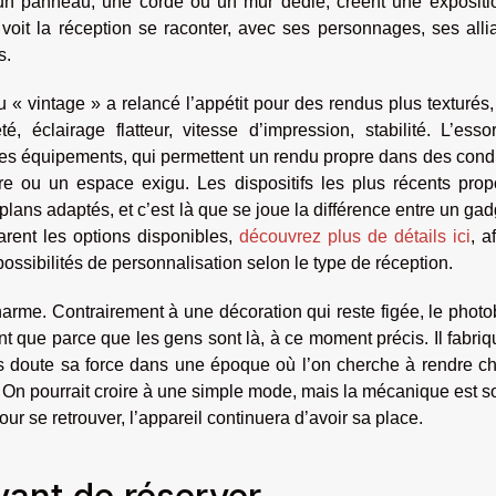
 un panneau, une corde ou un mur dédié, créent une expositi
 voit la réception se raconter, avec ses personnages, ses all
s.
u « vintage » a relancé l’appétit pour des rendus plus texturés
é, éclairage flatteur, vitesse d’impression, stabilité. L’ess
des équipements, qui permettent un rendu propre dans des cond
bre ou un espace exigu. Les dispositifs les plus récents prop
lans adaptés, et c’est là que se joue la différence entre un gad
rent les options disponibles,
découvrez plus de détails ici
, a
ssibilités de personnalisation selon le type de réception.
harme. Contrairement à une décoration qui reste figée, le phot
ent que parce que les gens sont là, à ce moment précis. Il fabri
ans doute sa force dans une époque où l’on cherche à rendre c
n pourrait croire à une simple mode, mais la mécanique est so
our se retrouver, l’appareil continuera d’avoir sa place.