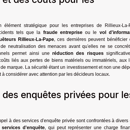
 élément stratégique pour les entreprises de Rillieux-La-
cidents tels que la
fraude entreprise
ou le
vol d'informa
êteurs Rillieux-La-Pape
, ces dernières peuvent bénéficier 
 de neutralisation des menaces avant qu'elles ne se concréti
nnels permet ainsi une
réduction des risques
significativ
ûts liés aux pertes de biens matériels ou immatériels, aux li
ge de marque. La sécurité étant un investissement et non une dé
 à considérer avec attention par les décideurs locaux.
es des enquêtes privées pour le
ppel à des services d'enquête privée sont confrontées à divers 
 services d'enquête
, qui peut représenter une charge finan