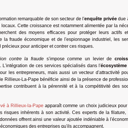
formation remarquable de son secteur de l'
enquête privée
due 
ocaux. Cette croissance est notamment alimentée par la néce
herchent des moyens efficaces pour protéger leurs actifs et
 la fraude économique et de l'espionnage industriel, les ser
 précieux pour anticiper et contrer ces risques.
tion contre la fraude
s'impose comme un levier de
crois
. L'intégration de ces services spécialisés dans l'
écosystème 
ur les entrepreneurs, mais aussi un vecteur d'attractivité po
de Rillieux-La-Pape bénéficie ainsi de la présence de professi
pertise contribuent à la pérennité et à la compétitivité des so
ivé à Rillieux-la-Pape
apparaît comme un choix judicieux pour 
 risques inhérents à son activité. Ces experts de la filature,
données offrent ainsi une valeur ajoutée indéniable à l'écono
êts économiques des entreprises qu'ils accompagnent.