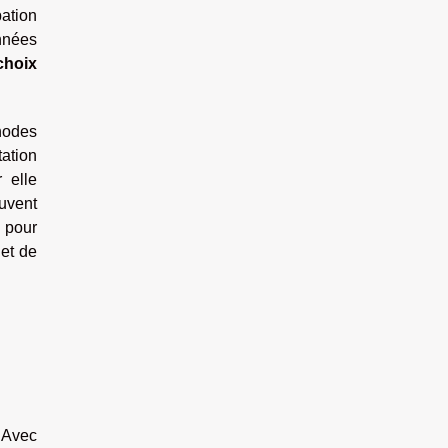
ation
onnées
choix
thodes
tation
 elle
euvent
e pour
 et de
-
. Avec