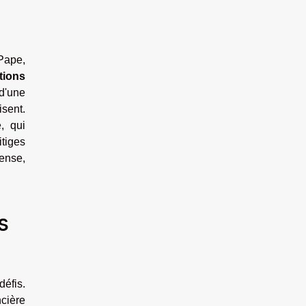
Pape,
tions
d'une
sent.
e, qui
tiges
pense,
s
défis.
cière