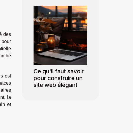
té des
e pour
tielle
marché
Ce qu'il faut savoir
es est
pour construire un
naces
site web élégant
naires
nt, la
in et