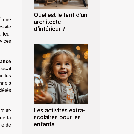
Quel est le tarif d’un
à une
architecte
ssité
d’intérieur ?
 leur
vices
sance
local
ur les
onnels
ciétés
Les activités extra-
toute
scolaires pour les
 de la
enfants
mie de