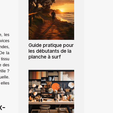
, les
vices
Guide pratique pour
ndes,
les débutants de la
 De la
planche à surf
tissu
ie des
ille ?
uelle.
elles
x-